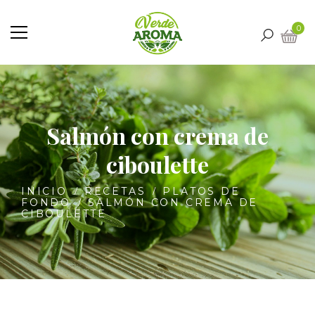
0
Salmón con crema de
ciboulette
INICIO
RECETAS
PLATOS DE
FONDO
SALMÓN CON CREMA DE
CIBOULETTE