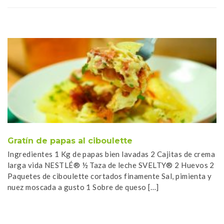
Gratín de papas al ciboulette
O
Ingredientes 1 Kg de papas bien lavadas 2 Cajitas de crema
In
larga vida NESTLÉ® ½ Taza de leche SVELTY® 2 Huevos 2
en
Paquetes de ciboulette cortados finamente Sal, pimienta y
c
nuez moscada a gusto 1 Sobre de queso […]
lo
de