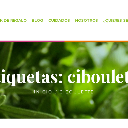
K DE REGALO
BLOG
CUIDADOS
NOSOTROS
¿QUIERES S
iquetas: ciboule
INICIO
CIBOULETTE