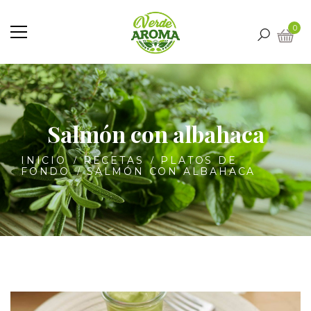
0
Salmón con albahaca
INICIO
RECETAS
PLATOS DE
FONDO
SALMÓN CON ALBAHACA