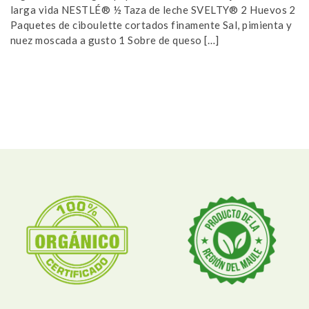
larga vida NESTLÉ® ½ Taza de leche SVELTY® 2 Huevos 2
pe
Paquetes de ciboulette cortados finamente Sal, pimienta y
Ci
nuez moscada a gusto 1 Sobre de queso […]
sa