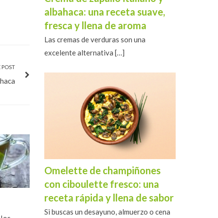
albahaca: una receta suave,
fresca y llena de aroma
Las cremas de verduras son una
excelente alternativa
[…]
 POST
ahaca
Omelette de champiñones
con ciboulette fresco: una
receta rápida y llena de sabor
Omelet con champiñones,
Queso 
Si buscas un desayuno, almuerzo o cena
ciboulette y tocino
oréga
 los