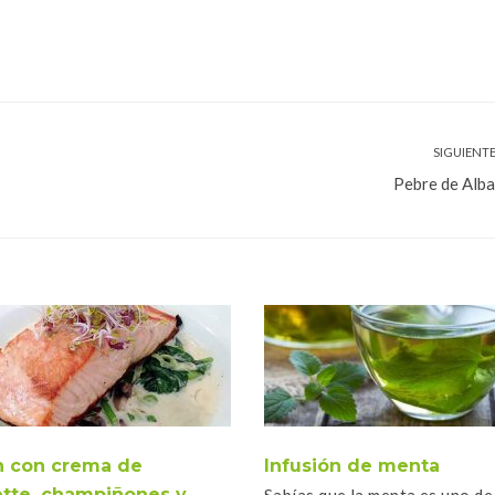
SIGUIENTE
Pebre de Alb
 con crema de
Infusión de menta
ette, champiñones y
Sabías que la menta es uno de