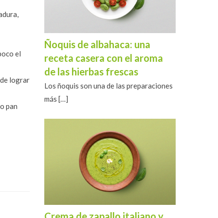
adura,
Ñoquis de albahaca: una
poco el
receta casera con el aroma
de las hierbas frescas
 de lograr
Los ñoquis son una de las preparaciones
más
[…]
ro pan
Crema de zapallo italiano y