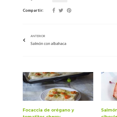
Compartir:
ANTERIOR
Salmón con albahaca
Focaccia de orégano y
Salmón
tomatitos cherry
ciboul