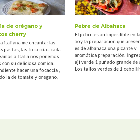
ia de orégano y
Pebre de Albahaca
tos cherry
El pebre es un imperdible en l
hoy la preparación que pres
a italiana me encanta: las
es de albahaca una picante y
las pastas, las focaccia…cada
aromática preparación. Ingre
vamos a Italia nos ponemos
ají verde 1 puñado grande de
s con su deliciosa comida.
Los tallos verdes de 1 cebollí
ndiente hacer una focaccia ,
tomates […]
do la de tomate y orégano,
]