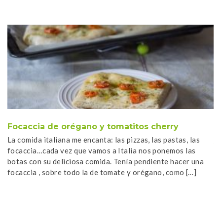
Focaccia de orégano y tomatitos cherry
S
y
La comida italiana me encanta: las pizzas, las pastas, las
focaccia…cada vez que vamos a Italia nos ponemos las
El
botas con su deliciosa comida. Tenía pendiente hacer una
al
focaccia , sobre todo la de tomate y orégano, como […]
gr
at
Fi