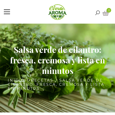
0
Salsa verde de cilantro:
fresca, cremosa y lista en
minutos
INICIO
RECETAS
SALSA VERDE DE
CILANTRO: FRESCA, CREMOSA Y LISTA
EN MINUTOS