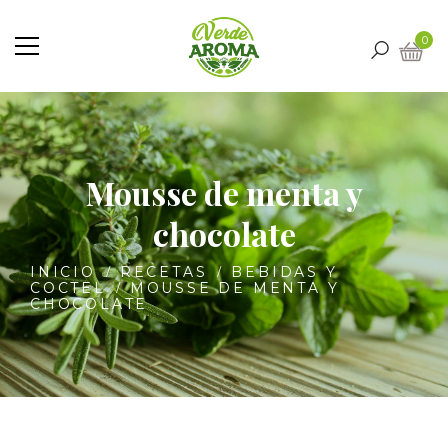
0
Mousse de menta y
chocolate
INICIO
RECETAS
BEBIDAS Y
COCTEL
MOUSSE DE MENTA Y
CHOCOLATE