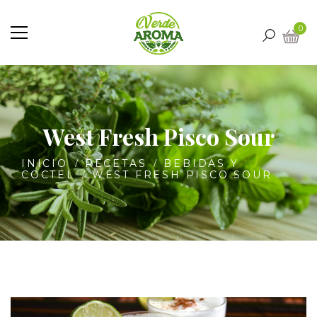
0
West Fresh Pisco Sour
INICIO
RECETAS
BEBIDAS Y
COCTEL
WEST FRESH PISCO SOUR