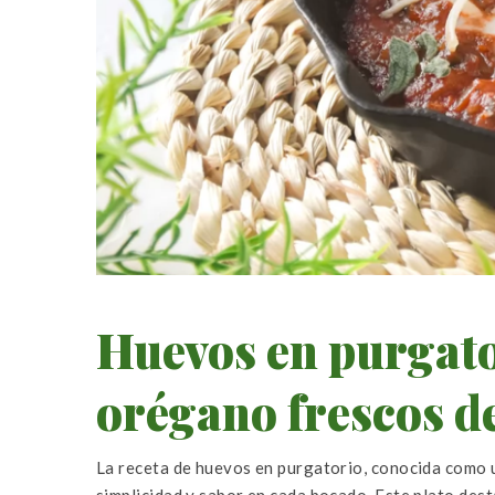
Huevos en purgato
orégano frescos d
La receta de huevos en purgatorio, conocida como u
simplicidad y sabor en cada bocado. Este plato dest