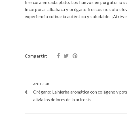
frescura en cada plato. Los huevos en purgatorio so
Incorporar
albahaca
y
orégano
frescos no solo elev
experiencia culinaria auténtica y saludable. ¡Atré
Compartir:
ANTERIOR
Orégano: La hierba aromática con colágeno y pot
alivia los dolores de la artrosis