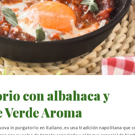
rio con albahaca y
e Verde Aroma
ova in purgatorio en italiano, es una tradición napolitana que 
aca por su salsa de tomate especiada y el toque especial de hier