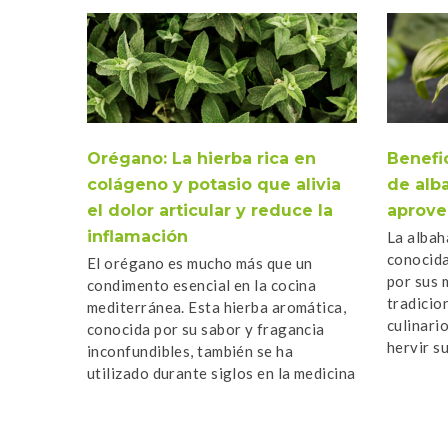
Orégano: La hierba rica en
Benefic
colágeno y potasio que alivia
de alb
el dolor articular y reduce la
aprove
inflamación
La albah
conocida
El orégano es mucho más que un
por sus 
condimento esencial en la cocina
tradicio
mediterránea. Esta hierba aromática,
culinari
conocida por su sabor y fragancia
hervir s
inconfundibles, también se ha
aprovech
utilizado durante siglos en la medicina
natural debido a sus múltiples
beneficios […]