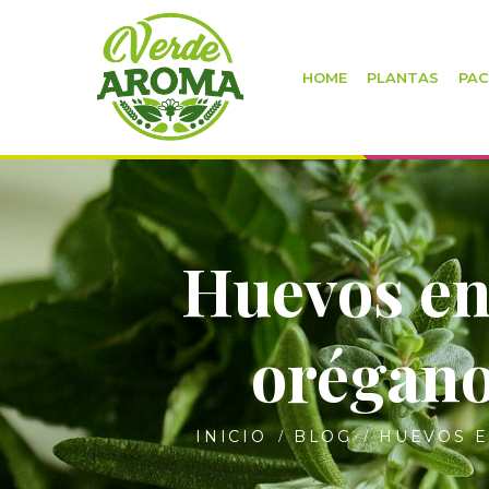
HOME
PLANTAS
PAC
Huevos en
orégano
INICIO
BLOG
HUEVOS E