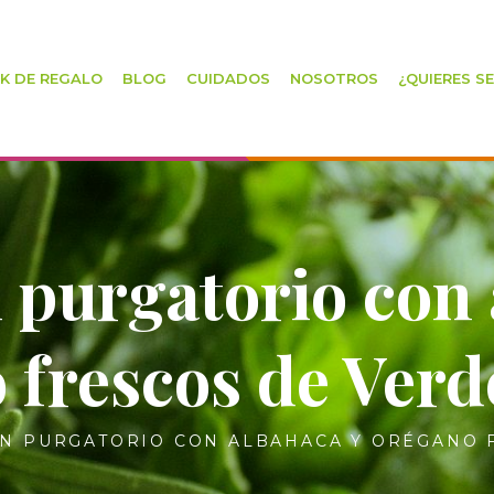
K DE REGALO
BLOG
CUIDADOS
NOSOTROS
¿QUIERES S
 purgatorio con 
 frescos de Ver
N PURGATORIO CON ALBAHACA Y ORÉGANO 