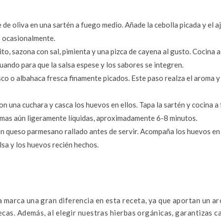
e de oliva en una sartén a fuego medio. Añade la cebolla picada y el a
o ocasionalmente.
ito, sazona con sal, pimienta y una pizca de cayena al gusto. Cocina 
ando para que la salsa espese y los sabores se integren.
sco o
albahaca
fresca finamente picados. Este paso realza el aroma y
on una cuchara y casca los huevos en ellos. Tapa la sartén y cocina a
yemas aún ligeramente líquidas, aproximadamente 6-8 minutos.
con queso parmesano rallado antes de servir. Acompaña los huevos en
lsa y los huevos recién hechos.
 marca una gran diferencia en esta receta, ya que aportan un a
ecas. Además, al elegir nuestras hierbas orgánicas, garantizas ca