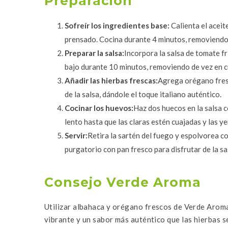
Preparación
Sofreír los ingredientes base:
Calienta el aceit
prensado. Cocina durante 4 minutos, removiend
Preparar la salsa:
Incorpora la salsa de tomate fr
bajo durante 10 minutos, removiendo de vez en cu
Añadir las hierbas frescas:
Agrega
orégano
fre
de la salsa, dándole el toque italiano auténtico.
Cocinar los huevos:
Haz dos huecos en la salsa c
lento hasta que las claras estén cuajadas y las 
Servir:
Retira la sartén del fuego y espolvorea 
purgatorio con pan fresco para disfrutar de la sa
Consejo Verde Aroma
Utilizar
albahaca
y
orégano
frescos de Verde Aroma
vibrante y un sabor más auténtico que las hierbas s