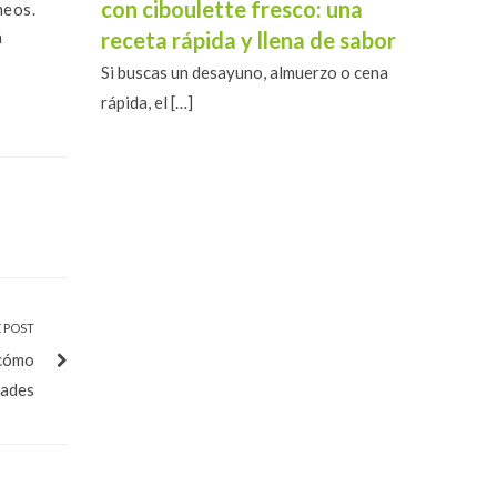
con ciboulette fresco: una
neos.
a
receta rápida y llena de sabor
Si buscas un desayuno, almuerzo o cena
rápida, el
[…]
 POST
 cómo
dades