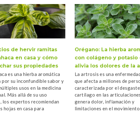
ios de hervir ramitas
Orégano: La hierba aro
ahaca en casa y cómo
con colágeno y potasio
char sus propiedades
alivia los dolores de la a
aca es una hierba aromática
La artrosis es una enfermeda
 por su inconfundible sabor y
que afecta a millones de pers
múltiples usos en la medicina
caracterizada por el desgaste
nal. Más allá de su uso
cartílago en las articulaciones
o, los expertos recomiendan
genera dolor, inflamación y
us hojas en casa para
limitaciones en el movimiento
ar sus beneficios […]
contexto, el orégano emerge
[…]