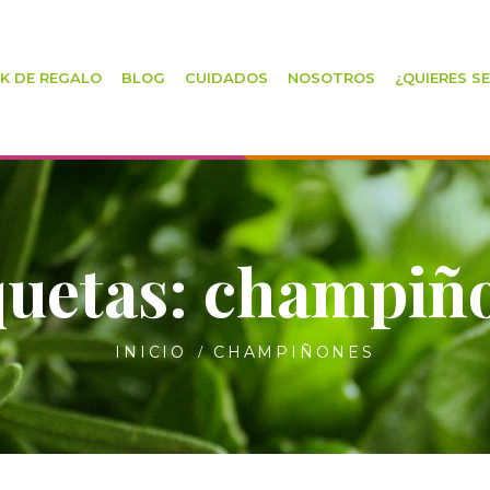
K DE REGALO
BLOG
CUIDADOS
NOSOTROS
¿QUIERES S
quetas: champiñ
INICIO
CHAMPIÑONES