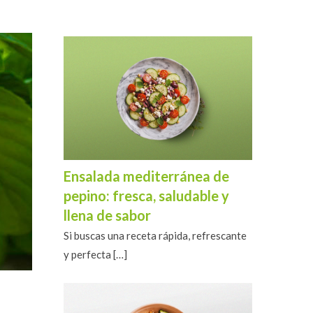
Ensalada mediterránea de
pepino: fresca, saludable y
llena de sabor
Si buscas una receta rápida, refrescante
y perfecta
[…]