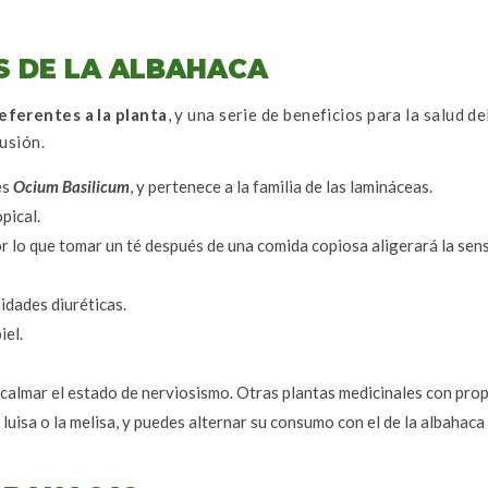
S DE LA ALBAHACA
eferentes a la planta
, y una serie de beneficios para la salud de
usión.
es
Ocium Basilicum
, y pertenece a la familia de las lamináceas.
pical.
or lo que tomar un té después de una comida copiosa aligerará la sen
lidades diuréticas.
iel.
a calmar el estado de nerviosismo. Otras plantas medicinales con pro
ba luisa o la melisa, y puedes alternar su consumo con el de la albahaca