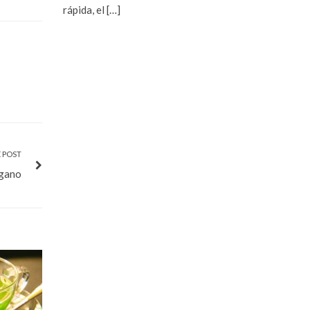
rápida, el
[…]
 POST
égano