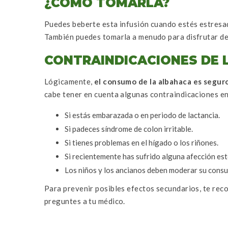
¿CÓMO TOMARLA?
Puedes beberte esta infusión cuando estés estresad
También puedes tomarla a menudo para disfrutar de 
CONTRAINDICACIONES DE 
Lógicamente,
el consumo de la albahaca es segur
cabe tener en cuenta algunas contraindicaciones e
Si estás embarazada o en periodo de lactancia.
Si padeces síndrome de colon irritable.
Si tienes problemas en el hígado o los riñones.
Si recientemente has sufrido alguna afección est
Los niños y los ancianos deben moderar su cons
Para prevenir posibles efectos secundarios, te re
preguntes a tu médico.