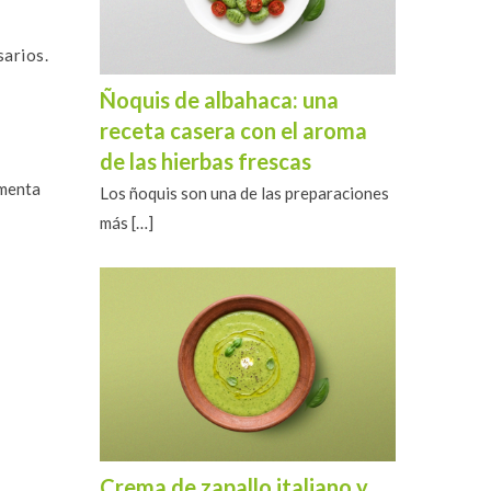
sarios.
Ñoquis de albahaca: una
receta casera con el aroma
de las hierbas frescas
 menta
Los ñoquis son una de las preparaciones
más
[…]
Crema de zapallo italiano y