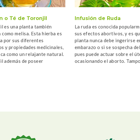
n o Té de Toronjil
Infusión de Ruda
jil es una planta también
La ruda es conocida popularm
 como melisa. Esta hierba es
sus efectos abortivos, y es q
a por sus diferentes
planta nunca debe ingerirse e
os y propiedades medicinales,
embarazo o si se sospecha de
fica como un relajante natural.
pues puede actuar sobre el út
jil además de poseer
ocasionando el aborto. Tamp
es aromáticas (tiene un rico
recomendable consumirla si [
ja de limón) […]