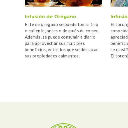
Infusión de Orégano
Infusió
El té de orégano se puede tomar frío
El toron
o caliente, antes o después de comer.
conocida
Además, se puede consumir a diario
apreciad
para aprovechar sus múltiples
benefici
beneficios, entre los que se destacan
se clasi
sus propiedades calmantes,
El toron
antiinflamatorias, expectorantes y
cualidad
digestivas. Cómo se […]
olor a ho