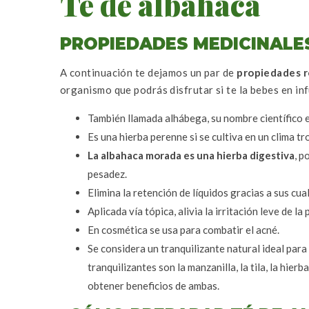
Té de albahaca
PROPIEDADES MEDICINALE
A continuación te dejamos un par de
propiedades r
organismo que podrás disfrutar si te la bebes en inf
También llamada alhábega, su nombre científico 
Es una hierba perenne si se cultiva en un clima tro
La albahaca morada es una hierba digestiva
, p
pesadez.
Elimina la retención de líquidos gracias a sus cua
Aplicada vía tópica, alivia la irritación leve de la p
En cosmética se usa para combatir el acné.
Se considera un tranquilizante natural ideal par
tranquilizantes son la manzanilla, la tila, la hier
obtener beneficios de ambas.